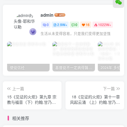
admin
0
2.9W+
0
16
1022W+
生活从未变得容易，只是我们变得更加坚强
使徒信经
基督徒不一定病得醫治？寇紹恩牧師談基督徒的醫治與盼望
上一篇
下一篇
15《见证的火炬》第九章 宗
18《见证的火炬》第十一章
教与福音（下）约翰.甘乃迪
风起云涌 （上）约翰.甘乃迪
著 刘志雄译
著 刘志雄译
相关推荐