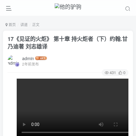
首页
讲道
正文
17《见证的火炬》 第十章 持火炬者（下）约翰.甘
乃迪著 刘志雄译
admin
2年前发布
431
0