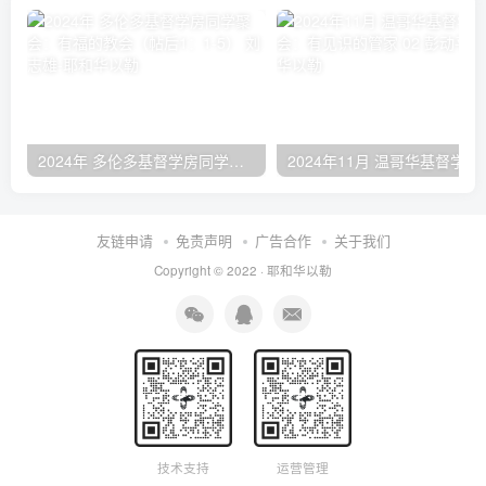
2024年 多伦多基督学房同学聚会：有福的教会（帖后1：1-5） 刘志雄
2024年11月 温哥
友链申请
免责声明
广告合作
关于我们
Copyright © 2022 ·
耶和华以勒
技术支持
运营管理