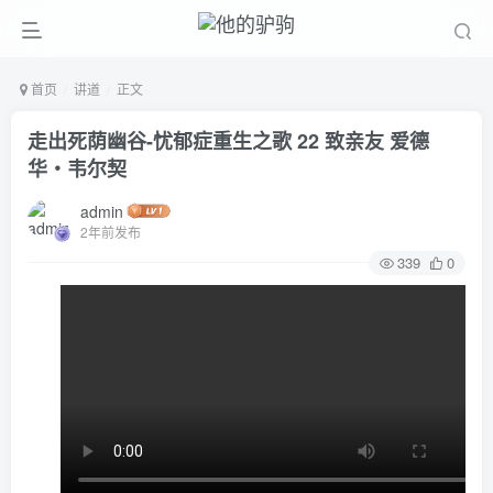
首页
讲道
正文
走出死荫幽谷-忧郁症重生之歌 22 致亲友 爱德
华‧韦尔契
admin
2年前发布
339
0