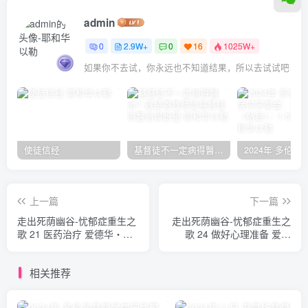
admin
0
2.9W+
0
16
1025W+
如果你不去试，你永远也不知道结果，所以去试试吧
使徒信经
基督徒不一定病得醫治？寇紹恩牧師談基督徒的醫治與盼望
上一篇
下一篇
走出死荫幽谷-忧郁症重生之
走出死荫幽谷-忧郁症重生之
歌 21 医药治疗 爱德华‧韦
歌 24 做好心理准备 爱德
尔契
华‧韦尔契
相关推荐