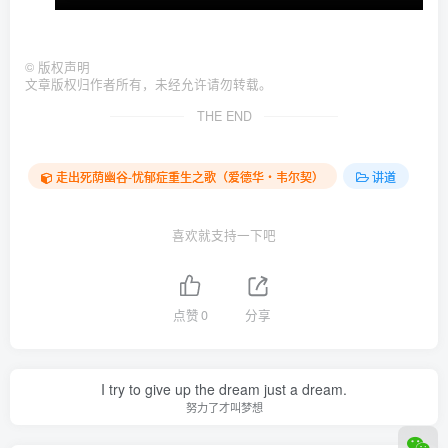
©
版权声明
文章版权归作者所有，未经允许请勿转载。
THE END
走出死荫幽谷-忧郁症重生之歌（爱德华‧韦尔契）
讲道
喜欢就支持一下吧
点赞
0
分享
I try to give up the dream just a dream.
努力了才叫梦想