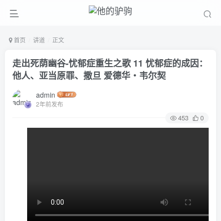
首页
讲道
正文
走出死荫幽谷-忧郁症重生之歌 11 忧郁症的成因：
他人、亚当原罪、撒旦 爱德华‧韦尔契
admin
2年前发布
453
0