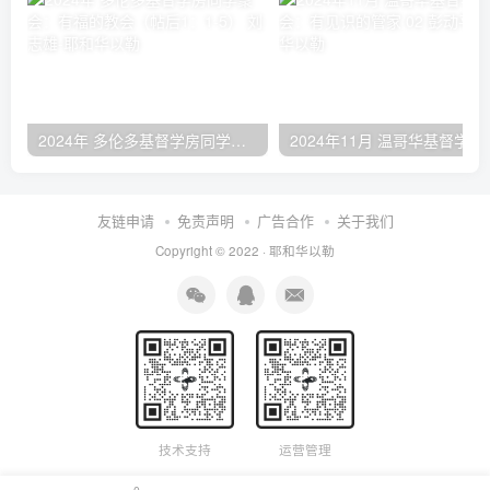
2024年 多伦多基督学房同学聚会：有福的教会（帖后1：1-5） 刘志雄
2024年11月 温哥
友链申请
免责声明
广告合作
关于我们
Copyright © 2022 ·
耶和华以勒
技术支持
运营管理