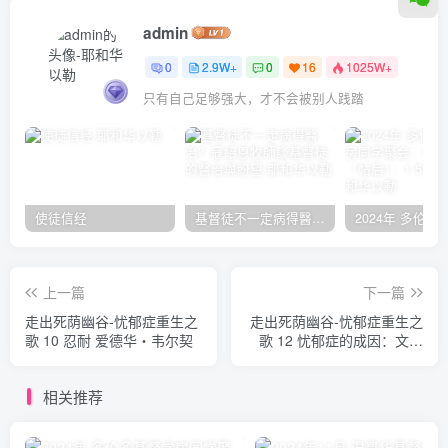
admin
0
2.9W+
0
16
1025W+
只有自己足够强大，才不会被别人践踏
使徒信经
基督徒不一定病得醫治？寇紹恩牧師談基督徒的醫治與盼望
上一篇
下一篇
走出死荫幽谷-忧郁症重生之
走出死荫幽谷-忧郁症重生之
歌 10 忍耐 爱德华‧韦尔契
歌 12 忧郁症的成因：文化
爱德华‧韦尔契
相关推荐