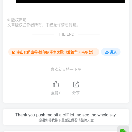
©
版权声明
文章版权归作者所有，未经允许请勿转载。
THE END
走出死荫幽谷-忧郁症重生之歌（爱德华‧韦尔契）
讲道
喜欢就支持一下吧
点赞
0
分享
Thank you push me off a cliff let me see the whole sky.
感谢你将我推下悬崖让我看清整片天空