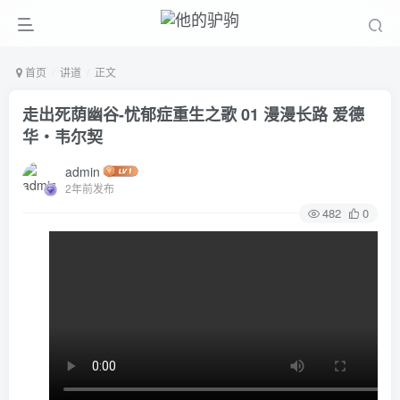
首页
讲道
正文
走出死荫幽谷-忧郁症重生之歌 01 漫漫长路 爱德
华‧韦尔契
admin
2年前发布
482
0