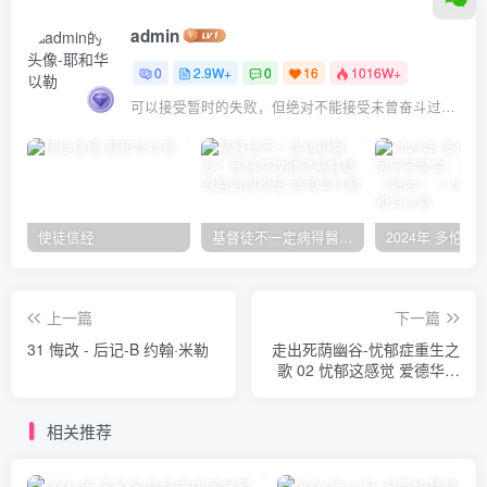
admin
0
2.9W+
0
16
1016W+
可以接受暂时的失败，但绝对不能接受未曾奋斗过的自己
使徒信经
基督徒不一定病得醫治？寇紹恩牧師談基督徒的醫治與盼望
上一篇
下一篇
31 悔改 - 后记-B 约翰·米勒
走出死荫幽谷-忧郁症重生之
歌 02 忧郁这感觉 爱德华‧
韦尔契
相关推荐