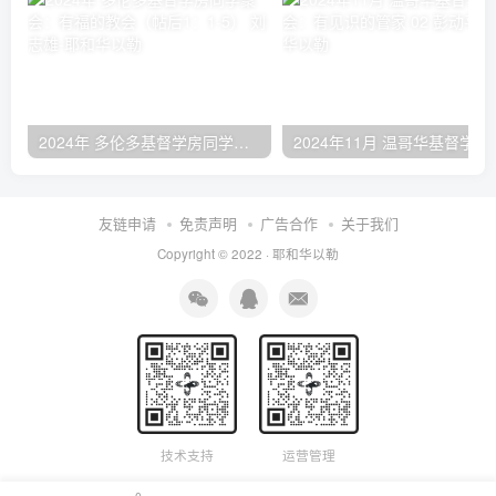
2024年 多伦多基督学房同学聚会：有福的教会（帖后1：1-5） 刘志雄
2024年11月 温哥
友链申请
免责声明
广告合作
关于我们
Copyright © 2022 ·
耶和华以勒
技术支持
运营管理