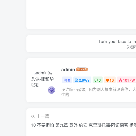
Turn your face to t
永远
admin
0
2.9W+
0
16
1017W
没谁瞧不起你，因为别人根本就没瞧你，
忙的
上一篇
10 不要惧怕 第九章 意外 约安·克里斯托福·阿诺德著 杨