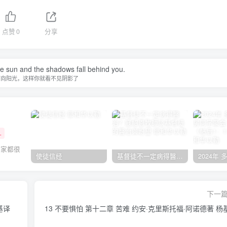
点赞
0
分享
he sun and the shadows fall behind you.
面向阳光，这样你就看不见阴影了
+
大家都很
使徒信经
基督徒不一定病得醫治？寇紹恩牧師談基督徒的醫治與盼望
下一
基译
13 不要惧怕 第十二章 苦难 约安·克里斯托福·阿诺德著 杨