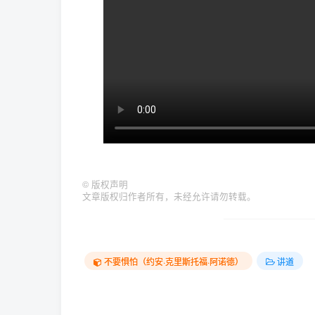
©
版权声明
文章版权归作者所有，未经允许请勿转载。
不要惧怕（约安·克里斯托福·阿诺德）
讲道