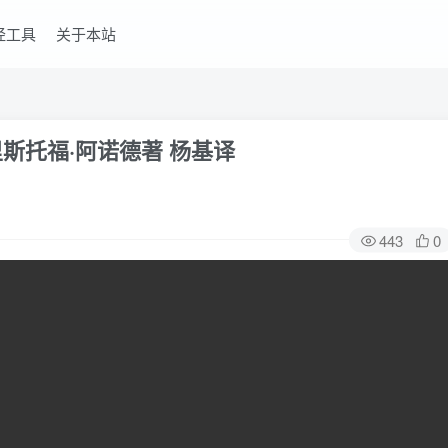
经工具
关于本站
里斯托福·阿诺德著 杨基译
443
0