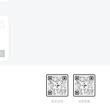
2018年09月29日 基督学房聚会：作无愧的工人 神的计划 王国显
2023年05月05日 基督学房欧洲同学会 07 摩西的末后四十年 郭定强
唐崇榮 – 
技术支持
运营管理