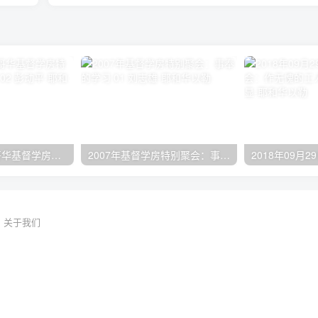
2024年11月 温哥华基督学房特会：有见识的管家 02 彭动平
2007年基督学房特别聚会：事奉的学习 01 刘志雄
关于我们