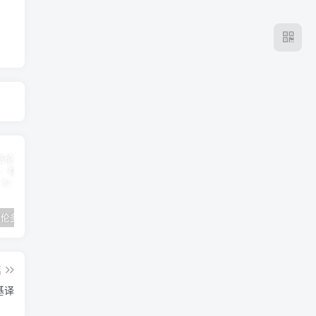
2024年 多伦多基督学房同学聚会：有福的教会（帖后1：1-5） 刘志雄
纯粹的福音 09 圣灵与灵恩派
平台更新|公告——2024年10月5日
篇
基译