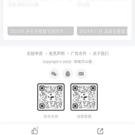
2024年 多伦多基督学房同学聚会：有福的教会（帖后1：1-5） 刘志雄
2024年11月 温哥
友链申请
免责声明
广告合作
关于我们
Copyright © 2022 ·
耶和华以勒
技术支持
运营管理
0