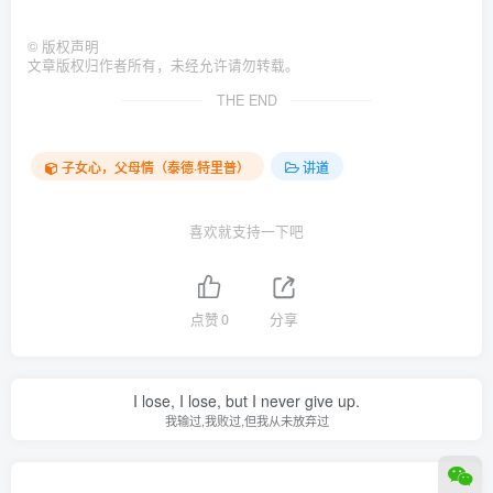
©
版权声明
文章版权归作者所有，未经允许请勿转载。
THE END
子女心，父母情（泰德·特里普）
讲道
喜欢就支持一下吧
点赞
0
分享
I lose, I lose, but I never give up.
我输过,我败过,但我从未放弃过