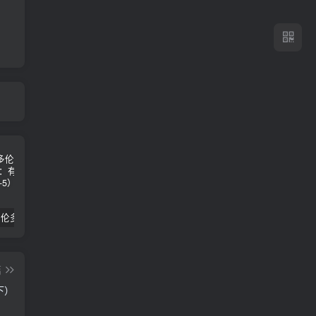
2024年 多伦多基督学房同学聚会：有福的教会（帖后1：1-5） 刘志雄
纯粹的福音 09 圣灵与灵恩派
平台更新|公告——2024年10月5日
篇
下）