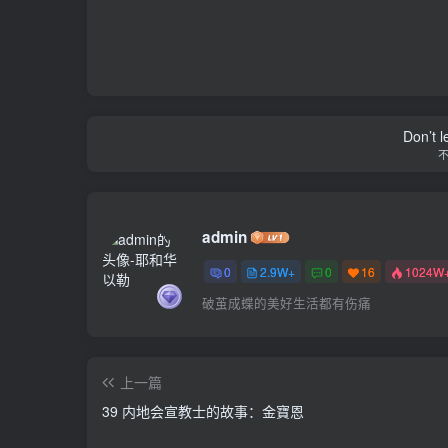
Don’t 
admin
0
2.9W+
0
16
1024W
破茧成蝶的美好生活都有伤痛
上一篇
39 内地会宣教士的故事：金寶恩