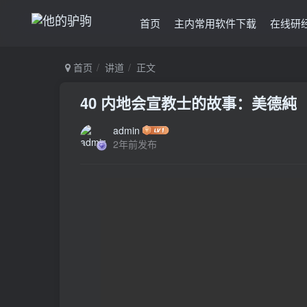
首页
主内常用软件下载
在线研
首页
讲道
正文
40 内地会宣教士的故事：美德純
admin
2年前发布