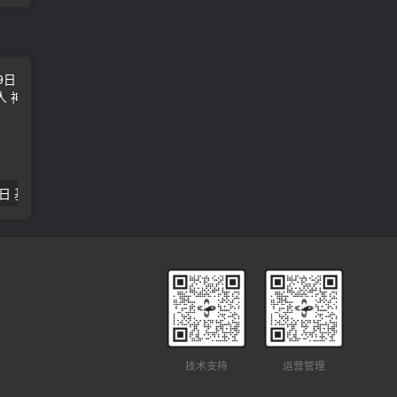
2018年09月29日 基督学房聚会：作无愧的工人 神的计划 王国显
2023年05月05日 基督学房欧洲同学会 07 摩西的末后四十年 郭定强
唐崇榮 – 
技术支持
运营管理