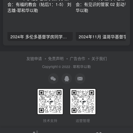
2024年 多伦多基督学房同学聚会：有福的教会（帖后1：1-5） 刘志雄
2024年11月 温哥
友链申请
免责声明
广告合作
关于我们
Copyright © 2022 ·
耶和华以勒
技术支持
运营管理
0