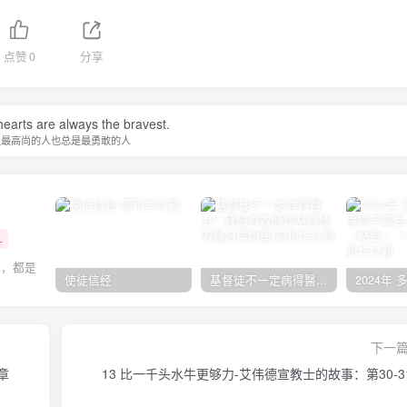
点赞
0
分享
earts are always the bravest.
灵最高尚的人也总是最勇敢的人
+
事，都是
使徒信经
基督徒不一定病得醫治？寇紹恩牧師談基督徒的醫治與盼望
下一
章
13 比一千头水牛更够力-艾伟德宣教士的故事：第30-3