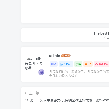
The best h
心
admin
0
2.9W+
0
16
1022W
凡是我相信的，我都做了；凡是我做了的
全身心地投入去做的
上一篇
11 比一千头水牛更够力-艾伟德宣教士的故事：第24-26