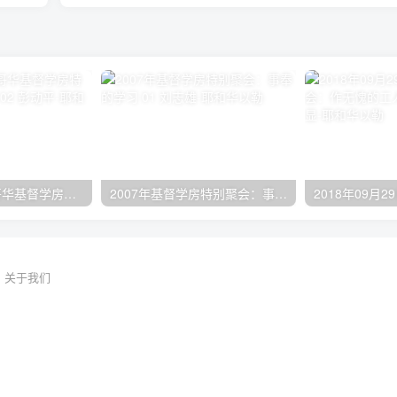
2024年11月 温哥华基督学房特会：有见识的管家 02 彭动平
2007年基督学房特别聚会：事奉的学习 01 刘志雄
关于我们