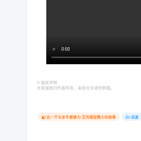
©
版权声明
文章版权归作者所有，未经允许请勿转载。
比一千头水牛更够力-艾伟德宣教士的故事
讲道