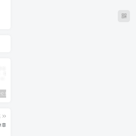
2024年 多伦多基督学房同学聚会：有福的教会（帖后1：1-5） 刘志雄
纯粹的福音 09 圣灵与灵恩派
平台更新|公告——2024年10月5日
篇
1章