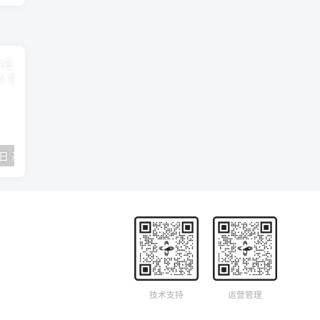
2018年09月29日 基督学房聚会：作无愧的工人 神的计划 王国显
2023年05月05日 基督学房欧洲同学会 07 摩西的末后四十年 郭定强
唐崇榮 – 
技术支持
运营管理