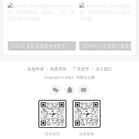
2024年 多伦多基督学房同学聚会：有福的教会（帖后1：1-5） 刘志雄
2024年11月 温哥
友链申请
免责声明
广告合作
关于我们
Copyright © 2022 ·
耶和华以勒
技术支持
运营管理