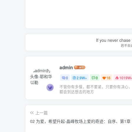
If you never chase 
若不去
admin
0
2.9W+
0
16
1019W
不管你有多慢，都不要紧，只要你有决心
都会到达想去的地方
上一篇
02 为爱，希望升起-晶峰牧场上爱的奇迹：自序、第1章