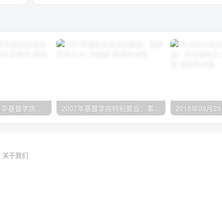
2024年11月 温哥华基督学房特会：有见识的管家 02 彭动平
2007年基督学房特别聚会：事奉的学习 01 刘志雄
关于我们