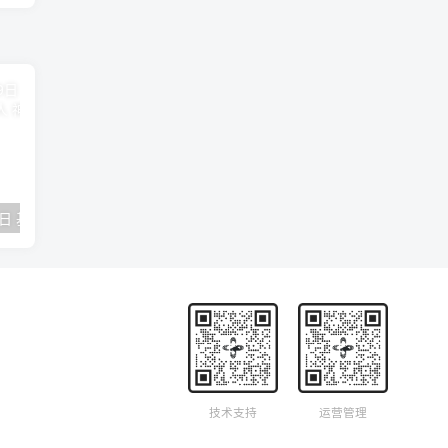
2018年09月29日 基督学房聚会：作无愧的工人 神的计划 王国显
2023年05月05日 基督学房欧洲同学会 07 摩西的末后四十年 郭定强
唐崇榮 – 
技术支持
运营管理