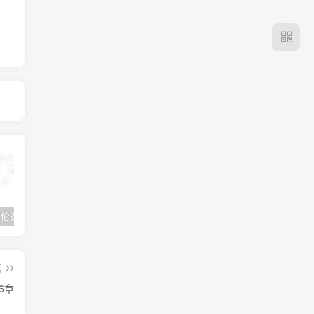
2024年 多伦多基督学房同学聚会：有福的教会（帖后1：1-5） 刘志雄
纯粹的福音 09 圣灵与灵恩派
平台更新|公告——2024年10月5日
篇
6章