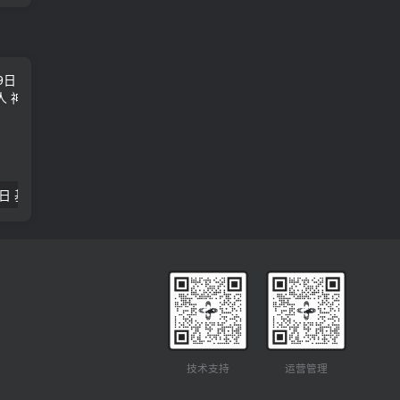
2018年09月29日 基督学房聚会：作无愧的工人 神的计划 王国显
2023年05月05日 基督学房欧洲同学会 07 摩西的末后四十年 郭定强
唐崇榮 – 
技术支持
运营管理