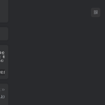
2024年 多伦多基督学房同学聚会：有福的教会（帖后1：1-5） 刘志雄
纯粹的福音 09 圣灵与灵恩派
平台更新|公告——2024年10月5日
篇
上)