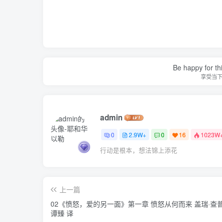
Be happy for th
享受当
admin
0
2.9W+
0
16
1023W
行动是根本，想法锦上添花
上一篇
02《愤怒，爱的另一面》第一章 愤怒从何而来 盖瑞·查普
谭臻 译