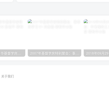
2024年11月 温哥华基督学房特会：有见识的管家 02 彭动平
2007年基督学房特别聚会：事奉的学习 01 刘志雄
关于我们