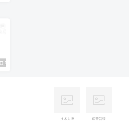
2018年09月29日 基督学房聚会：作无愧的工人 神的计划 王国显
2023年05月05日 基督学房欧洲同学会 07 摩西的末后四十年 郭定强
唐崇榮 – 
技术支持
运营管理