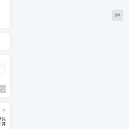
2024年 多伦多基督学房同学聚会：有福的教会（帖后1：1-5） 刘志雄
纯粹的福音 09 圣灵与灵恩派
平台更新|公告——2024年10月5日
篇
普曼
 译