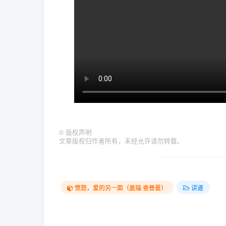
©
版权声明
文章版权归作者所有，未经允许请勿转载。
愤怒，爱的另一面（盖瑞·查普曼）
讲道