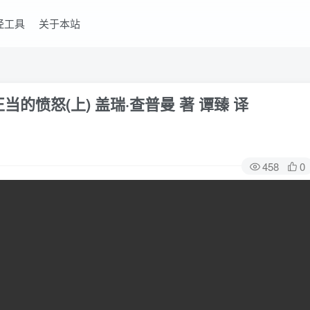
经工具
关于本站
的愤怒(上) 盖瑞·查普曼 著 谭臻 译
458
0