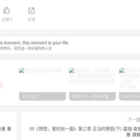
点赞
0
分享
is moment, this moment is your life.
下的快乐，因为这一刻正是你的人生
+
使徒信经
基督徒不一定病得醫治？寇紹恩牧師談基督徒的醫治與盼望
下一
曼 著
05《愤怒，爱的另一面》第三章 正当的愤怒(下) 盖瑞·查
著 谭臻