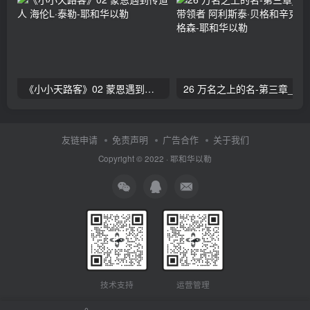
《小小天路客》02 蒙恩遇到传道人 海伦L·泰勒
26 万名之上的名-第三章_赞美的带领者 阿利斯泰
友链申请
免责声明
广告合作
关于我们
Copyright © 2022 ·
耶和华以勒
技术支持
运营管理