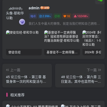
admin
0
2.9W+
0
16
1024W+
我们人生中最大的懒惰，就是当我们明知自己拥有作出选择的能力，却不去主动改变而是放任它的生活态度
使徒信经
基督徒不一定病得醫治？寇紹恩牧師談基督徒的醫治與盼望
上一篇
下一篇
45 论三位一体 - 第三章 基
48 论三位一体 - 第六章 三
督身体一次的死和复活与我
日复活，其中也显然有一与
们身灵双重的死和复活相调
二之比 奥古斯丁
和，使我们得救 奥古斯丁
相关推荐