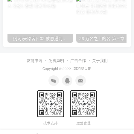
《小小天路客》02 蒙恩遇到传道人 海伦L·泰勒
26 万名之上的名-第三章_赞美的带领者 阿利斯泰
友链申请
免责声明
广告合作
关于我们
Copyright © 2022 ·
耶和华以勒
技术支持
运营管理