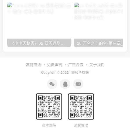
《小小天路客》02 蒙恩遇到传道人 海伦L·泰勒
26 万名之上的名-第三章_赞美的带领者 阿利斯泰
友链申请
免责声明
广告合作
关于我们
Copyright © 2022 ·
耶和华以勒
技术支持
运营管理