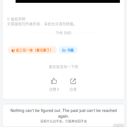
©
版权声明
文章版权归作者所有，未经允许请勿转载。
THE END
论三位一体（奥古斯丁）
书籍
喜欢就支持一下吧
点赞
0
分享
Nothing can't be figured out. The past just can't be reached
again.
没有什么过不去，只是再也回不去