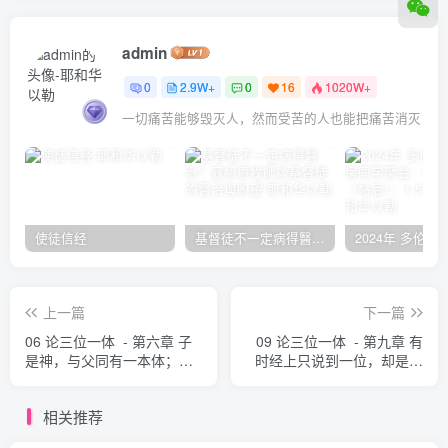
admin
0
2.9W+
0
16
1020W+
一切痛苦能够毁灭人，然而受苦的人也能把痛苦消灭
使徒信经
基督徒不一定病得醫治？寇紹恩牧師談基督徒的醫治與盼望
上一篇
下一篇
06 论三位一体 - 第六章 子
09 论三位一体 - 第九章 有
是神，与父同有一本体；圣
时经上只说到一位，却是指
灵亦然 奥古斯丁
三位一体而言 奥古斯丁
相关推荐