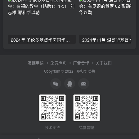
2024年 多伦多基督学房同学聚会：有福的教会（帖后1：1-5） 刘志雄
2024年11月 温哥
友链申请
免责声明
广告合作
关于我们
Copyright © 2022 ·
耶和华以勒
技术支持
运营管理