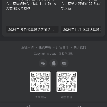
2024年 多伦多基督学房同学聚会：有福的教会（帖后1：1-5） 刘志雄
2024年11月 温哥
友链申请
免责声明
广告合作
关于我们
Copyright © 2022 ·
耶和华以勒
技术支持
运营管理
0