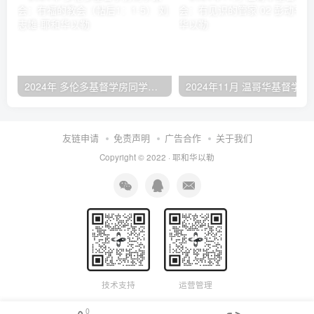
2024年 多伦多基督学房同学聚会：有福的教会（帖后1：1-5） 刘志雄
2024年11月 温哥
友链申请
免责声明
广告合作
关于我们
Copyright © 2022 ·
耶和华以勒
技术支持
运营管理
0