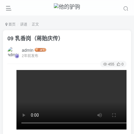
首页
讲道
正文
09 乳香岗（蒋贻庆传）
admin
2年前发布
455
0