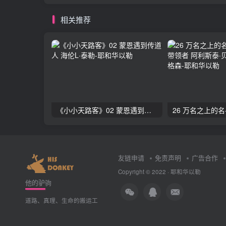
相关推荐
《小小天路客》02 蒙恩遇到传道人 海伦L·泰勒
友链申请
免责声明
广告合作
Copyright © 2022 ·
耶和华以勒
他的驴驹
道路、真理、生命的搬运工