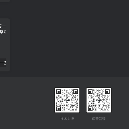
卿卿如晤 06 第一章 死亡的隔绝 C·S·路易斯
19 神学入门-第一章-启示-圣经经典 R·C·史普罗
技术支持
运营管理