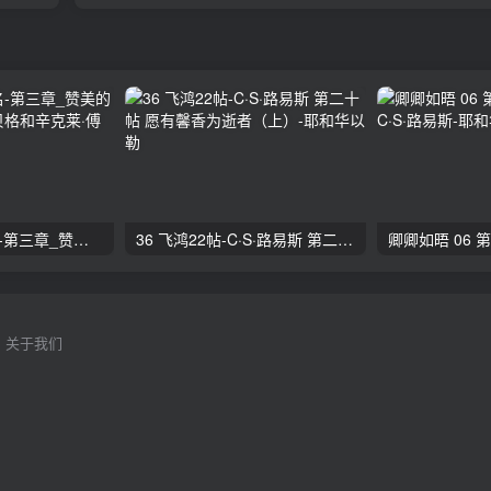
26 万名之上的名-第三章_赞美的带领者 阿利斯泰·贝格和辛克莱·傅格森
36 飞鸿22帖-C·S·路易斯 第二十帖 愿有馨香为逝者（上）
关于我们