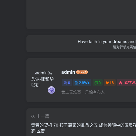
Have faith in your dreams and
请对梦想充满
admin
0
2.9W+
0
16
1027W
世上无难事，只怕有心人
上一篇
青春的契机 70 孩子离家的准备之五 成为神眼中的属灵孩
罗·区普