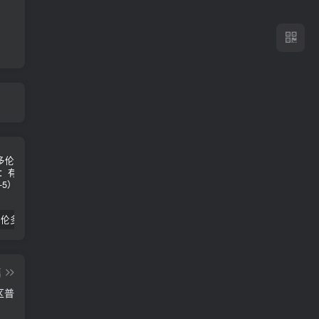
2024年 多伦多基督学房同学聚会：有福的教会（帖后1：1-5） 刘志雄
纯粹的福音 09 圣灵与灵恩派
平台更新|公告——2024年10月5日
篇
区普