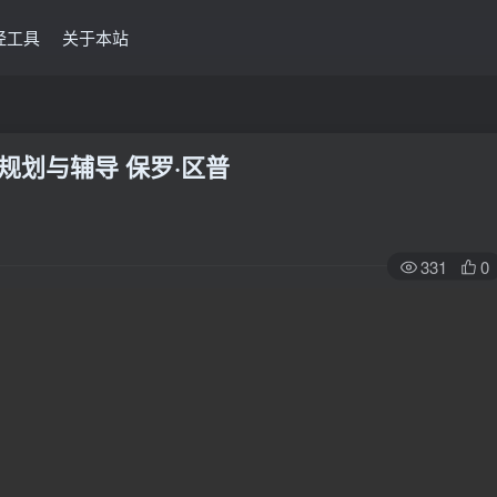
经工具
关于本站
一规划与辅导 保罗·区普
331
0