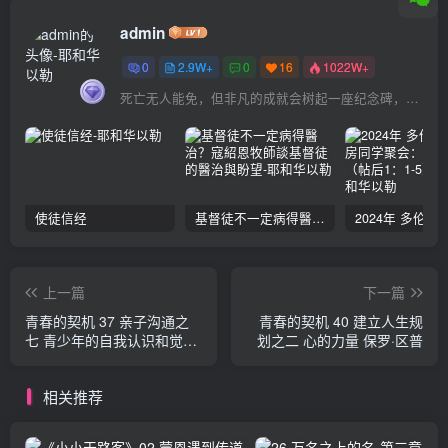
admin
0
2.9W+
0
16
1022W+
死亡无人能免，但非凡的成就会树起一座纪念碑，它将一直立到太阳冷却之时
使徒信经
基督徒不一定病得醫治？寇紹恩牧師談基督徒的醫治與盼望
上一篇
下一篇
青春的契机 37 亲子沟通之
青春的契机 40 建立人生规
七 青少年的自我认识和觉醒
划之二 心的力量 保罗·区普
保罗·区普
相关推荐