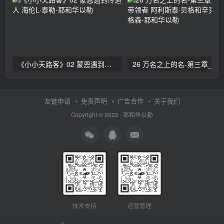
《小小天路客》02 蒙恩遇到传道人 海伦L·泰勒
26 万名之上的名-第三章_赞美的带领者 阿利斯泰
友链申请
免责声明
广告合作
关于我们
Copyright © 2022 ·
耶和华以勒
技术支持
运营管理