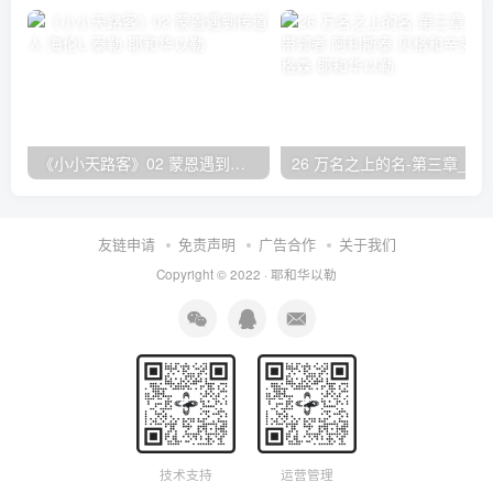
《小小天路客》02 蒙恩遇到传道人 海伦L·泰勒
26 万名之上的名-第三章_赞美的带领者 阿利斯泰
友链申请
免责声明
广告合作
关于我们
Copyright © 2022 ·
耶和华以勒
技术支持
运营管理