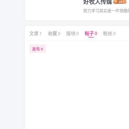
好牧人传媒
努力学习其实是一件很酷
文章
1
收藏
0
版块
0
帖子
0
粉丝
0
发布
0