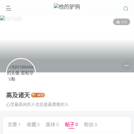
398
高及诸天
心灵最高尚的人也总是最勇敢的人
文章
1
收藏
0
版块
0
帖子
0
粉丝
0