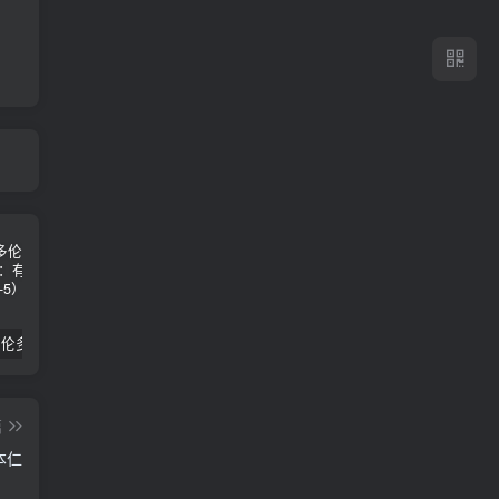
2024年 多伦多基督学房同学聚会：有福的教会（帖后1：1-5） 刘志雄
纯粹的福音 09 圣灵与灵恩派
平台更新|公告——2024年10月5日
篇
本仁