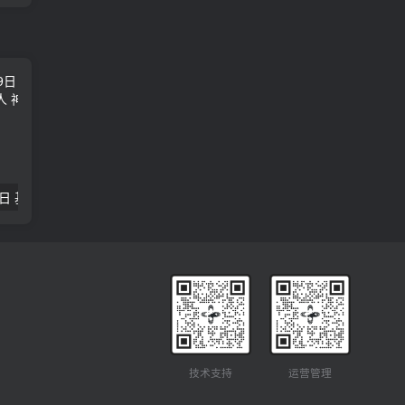
2018年09月29日 基督学房聚会：作无愧的工人 神的计划 王国显
2023年05月05日 基督学房欧洲同学会 07 摩西的末后四十年 郭定强
唐崇榮 – 
技术支持
运营管理