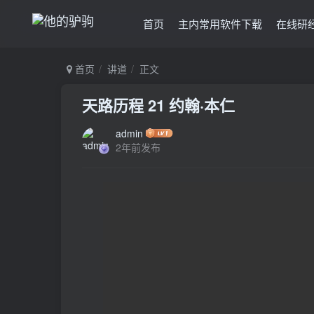
首页
主内常用软件下载
在线研
首页
讲道
正文
天路历程 21 约翰·本仁
admin
2年前发布