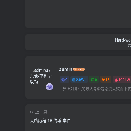
Hard-work
admin
0
2.9W+
0
16
1024W
世界上对勇气的最大考验是忍受失败而不
上一篇
天路历程 19 约翰·本仁