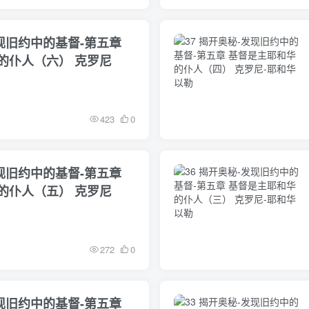
发现旧约中的基督-第五章
的仆人（六） 克罗尼
423
0
发现旧约中的基督-第五章
的仆人（五） 克罗尼
272
0
发现旧约中的基督-第五章