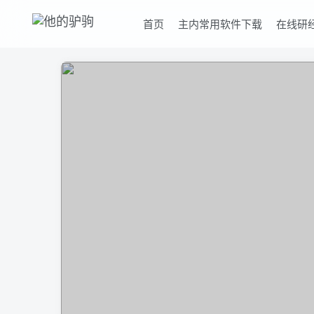
首页
主内常用软件下载
在线研