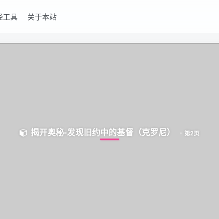
经工具
关于本站
揭开奥秘-发现旧约中的基督（克罗尼）
第2页