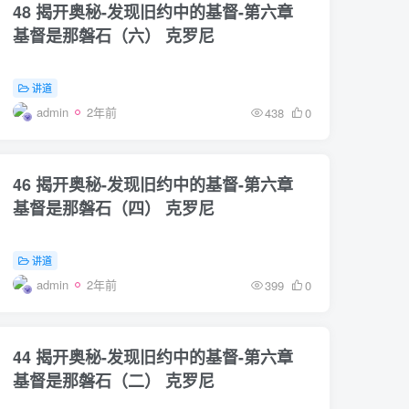
48 揭开奥秘-发现旧约中的基督-第六章
基督是那磐石（六） 克罗尼
讲道
admin
2年前
438
0
46 揭开奥秘-发现旧约中的基督-第六章
基督是那磐石（四） 克罗尼
讲道
admin
2年前
399
0
44 揭开奥秘-发现旧约中的基督-第六章
基督是那磐石（二） 克罗尼