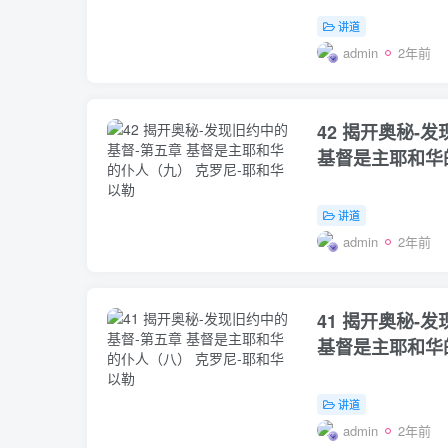
讲道
admin
2年前
42 揭开奥秘-
基督是主耶和华
讲道
admin
2年前
41 揭开奥秘-
基督是主耶和华
讲道
admin
2年前