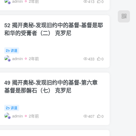
admin
2年前
413
0
52 揭开奥秘-发现旧约中的基督-基督是耶
和华的受膏者（二） 克罗尼
讲道
admin
2年前
433
0
49 揭开奥秘-发现旧约中的基督-第六章
基督是那磐石（七） 克罗尼
讲道
admin
2年前
407
0