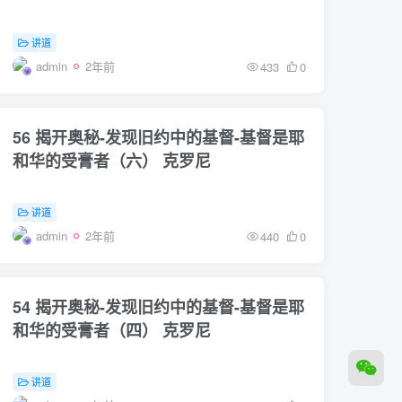
讲道
admin
2年前
433
0
56 揭开奥秘-发现旧约中的基督-基督是耶
和华的受膏者（六） 克罗尼
讲道
admin
2年前
440
0
54 揭开奥秘-发现旧约中的基督-基督是耶
和华的受膏者（四） 克罗尼
讲道