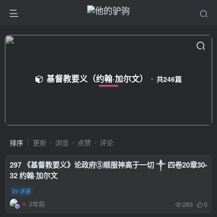
基督教要义（约翰·加尔文）
共246篇
排序
更新
浏览
点赞
评论
297 《基督教要义》论政府⑤顺服神高于一切 ༒ 四卷20章30-
32 约翰·加尔文
讲道
2年前
263
0