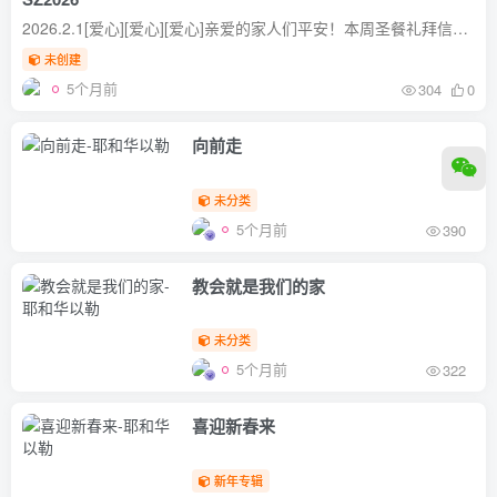
2026.2.1[爱心][爱心][爱心]亲爱的家人们平安！本周圣餐礼拜信息：《仰望基督能力的覆庇》 经文：林后12:8～9为这事，我三次求过主，叫这刺离开我。他对我说：“我的恩典够你用的，因为我的能力...
未创建
5个月前
304
0
向前走
未分类
5个月前
390
教会就是我们的家
未分类
5个月前
322
喜迎新春来
新年专辑