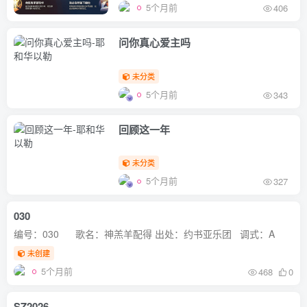
5个月前
406
问你真心爱主吗
未分类
5个月前
343
回顾这一年
未分类
5个月前
327
030
编号：030 歌名：神羔羊配得 出处：约书亚乐团 调式：A
未创建
5个月前
468
0
SZ2026