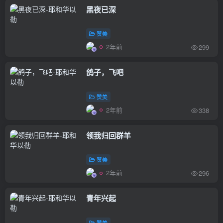
黑夜已深
赞美
2年前
299
鸽子，飞吧
赞美
2年前
338
领我归回群羊
赞美
2年前
296
青年兴起
赞美