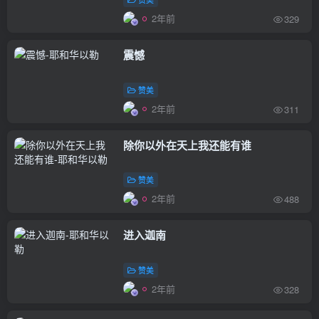
2年前
329
震憾
赞美
2年前
311
除你以外在天上我还能有谁
赞美
2年前
488
进入迦南
赞美
2年前
328