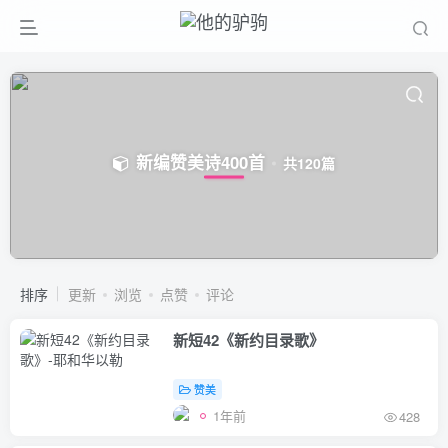
新编赞美诗400首
共120篇
排序
更新
浏览
点赞
评论
新短42《新约目录歌》
赞美
1年前
428