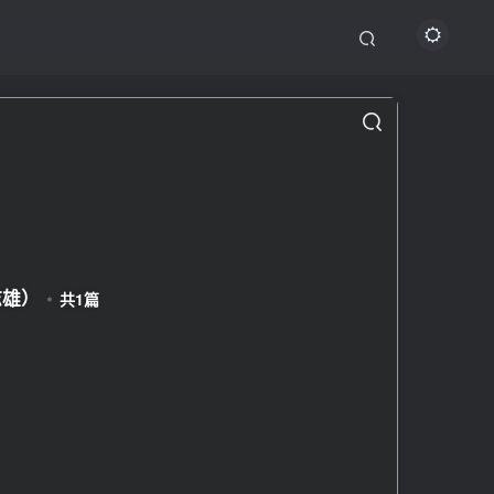
志雄）
共1篇