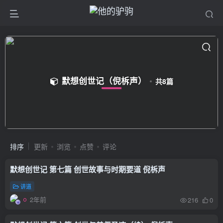
默想创世记（倪柝声）
共8篇
排序
更新
浏览
点赞
评论
默想创世记 第七篇 创世故事与时期要道 倪柝声
讲道
2年前
216
0