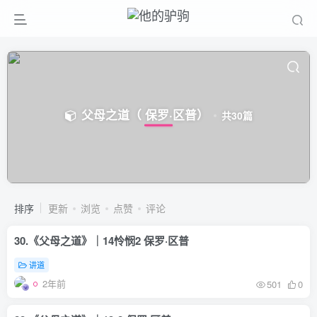
父母之道（ 保罗·区普）
共30篇
排序
更新
浏览
点赞
评论
30.《父母之道》｜14怜悯2 保罗·区普
讲道
2年前
501
0