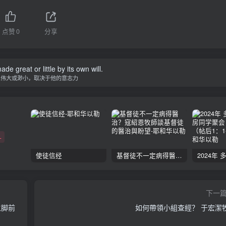
点赞
0
分享
de great or little by its own will.
人伟大或渺小，取决于他的意志力
+
使徒信经
基督徒不一定病得醫治？寇紹恩牧師談基督徒的醫治與盼望
下一
主脚前
如何帶領小組查經？ 于宏潔