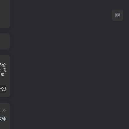
2024年 多伦多基督学房同学聚会：有福的教会（帖后1：1-5） 刘志雄
纯粹的福音 09 圣灵与灵恩派
平台更新|公告——2024年10月5日
篇
牧師