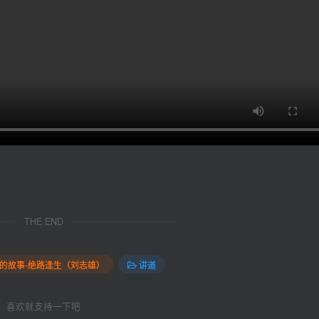
THE END
缦的故事-绝路逢生（刘志雄）
讲道
喜欢就支持一下吧