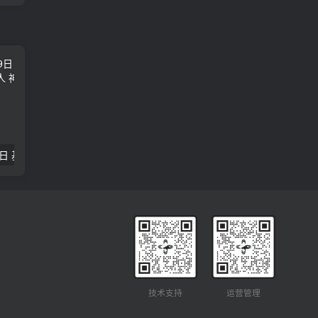
2018年09月29日 基督学房聚会：作无愧的工人 神的计划 王国显
2023年05月05日 基督学房欧洲同学会 07 摩西的末后四十年 郭定强
唐崇榮 – 
技术支持
运营管理