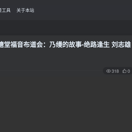
经工具
关于本站
会观塘堂福音布道会：乃缦的故事-绝路逢生 刘志雄
318
0