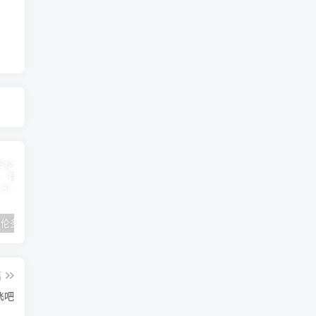
2024年 多伦多基督学房同学聚会：有福的教会（帖后1：1-5） 刘志雄
纯粹的福音 09 圣灵与灵恩派
平台更新|公告——2024年10月5日
篇
飞吧