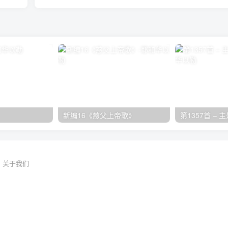
新编16《慈父上帝歌》
第1357首 –
关于我们