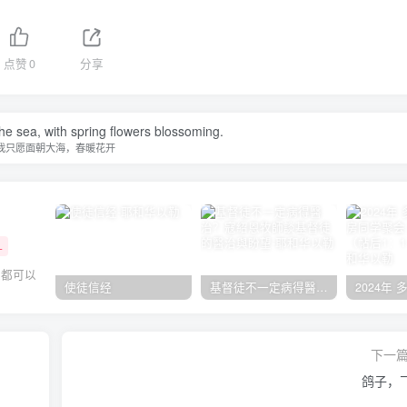
点赞
0
分享
the sea, with spring flowers blossoming.
我只愿面朝大海，春暖花开
+
人都可以
使徒信经
基督徒不一定病得醫治？寇紹恩牧師談基督徒的醫治與盼望
下一
鸽子，