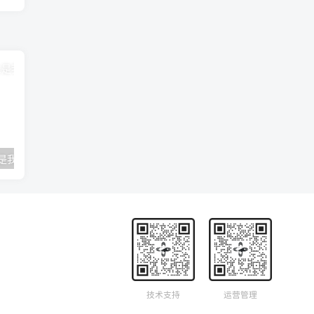
 主是我的力量
千首0199《我跪在主面前》
羔羊凯旋归
技术支持
运营管理