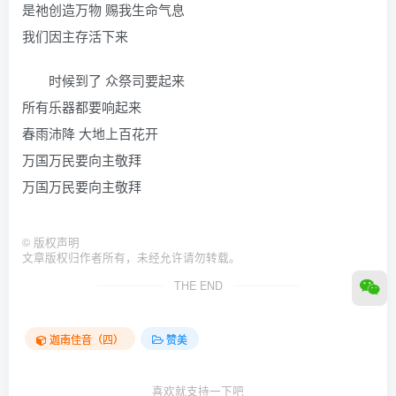
是祂创造万物 赐我生命气息
我们因主存活下来
时候到了 众祭司要起来
所有乐器都要响起来
春雨沛降 大地上百花开
万国万民要向主敬拜
万国万民要向主敬拜
©
版权声明
文章版权归作者所有，未经允许请勿转载。
THE END
迦南佳音（四）
赞美
喜欢就支持一下吧