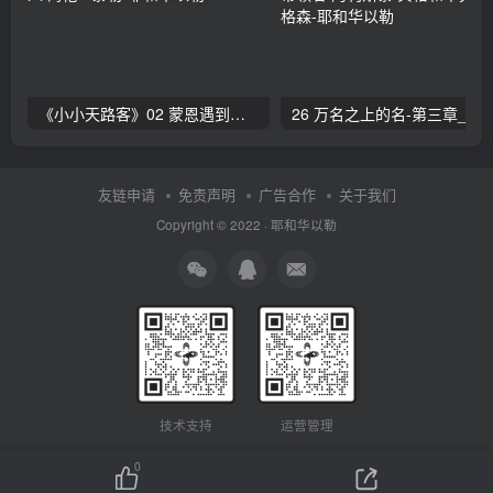
《小小天路客》02 蒙恩遇到传道人 海伦L·泰勒
26 万名之上的名-第三章_赞美的带领者 阿利斯泰
友链申请
免责声明
广告合作
关于我们
Copyright © 2022 ·
耶和华以勒
技术支持
运营管理
0