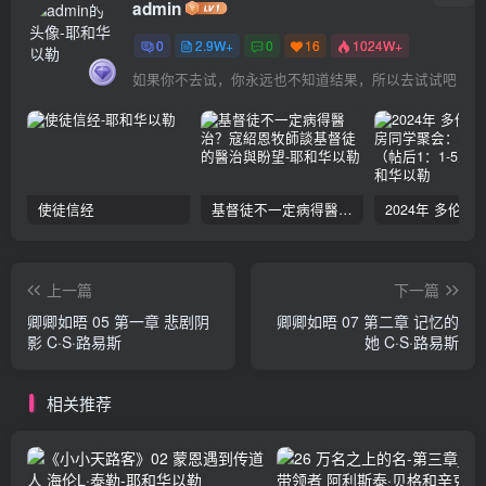
admin
0
2.9W+
0
16
1024W+
如果你不去试，你永远也不知道结果，所以去试试吧
使徒信经
基督徒不一定病得醫治？寇紹恩牧師談基督徒的醫治與盼望
上一篇
下一篇
卿卿如晤 05 第一章 悲剧阴
卿卿如晤 07 第二章 记忆的
影 C·S·路易斯
她 C·S·路易斯
相关推荐