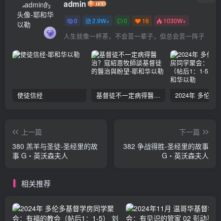
admin
0
2.9W+
0
16
1030W+
人生就像一杯茶，不会苦一辈子，但总会苦一阵子
使徒信经
基督徒不一定病得醫治？寇紹恩牧師談基督徒的醫治與盼望
上一篇
下一篇
380 羔羊与圣徒-圣经里的故
382 争战得胜-圣经里的故事
事 G‧英沃森夫人
G‧英沃森夫人
相关推荐