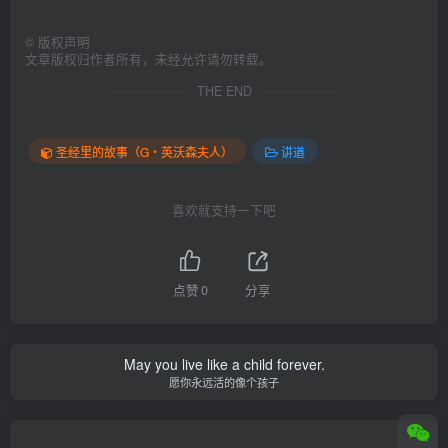
©
版权声明
文章版权归作者所有，未经允许请勿转载。
THE END
圣经里的故事（G‧英沃森夫人）
讲道
喜欢就支持一下吧
点赞
0
分享
May you live like a child forever.
愿你永远活的像个孩子