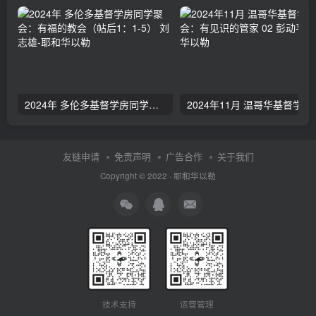
2024年 多伦多基督学房同学聚会：有福的教会（帖后1：1-5） 刘志雄
2024年11月 温哥
友链申请
免责声明
广告合作
关于我们
Copyright © 2022 ·
耶和华以勒
技术支持
运营管理