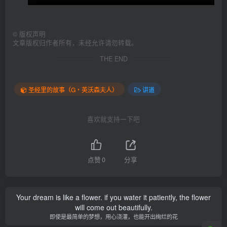
©
版权声明
文章版权归作者所有，未经允许请勿转载。
THE END
圣经里的故事（G‧英沃森夫人）
讲道
喜欢就支持一下吧
点赞
0
分享
Your dream is like a flower. if you water it patiently, the flower
will come out beautifully.
即使是最简单的梦想，用心浇灌，也能开出绚烂的花