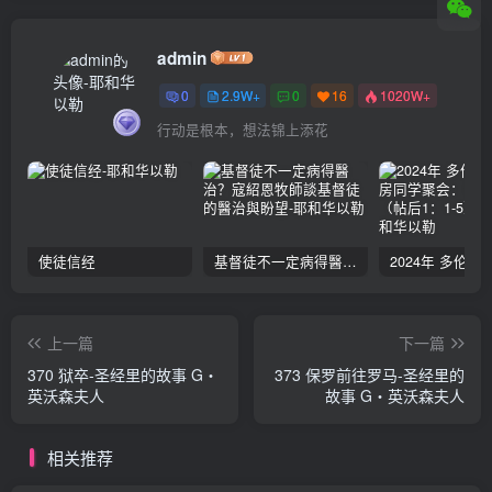
admin
0
2.9W+
0
16
1020W+
行动是根本，想法锦上添花
使徒信经
基督徒不一定病得醫治？寇紹恩牧師談基督徒的醫治與盼望
上一篇
下一篇
370 狱卒-圣经里的故事 G‧
373 保罗前往罗马-圣经里的
英沃森夫人
故事 G‧英沃森夫人
相关推荐