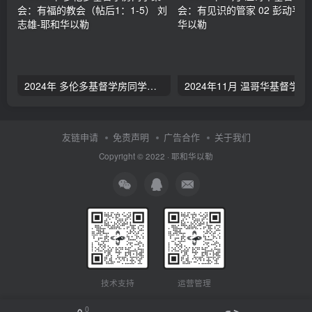
2024年 多伦多基督学房同学聚会：有福的教会（帖后1：1-5） 刘志雄
2024年11月 温哥
友链申请
免责声明
广告合作
关于我们
Copyright © 2022 ·
耶和华以勒
技术支持
运营管理
0