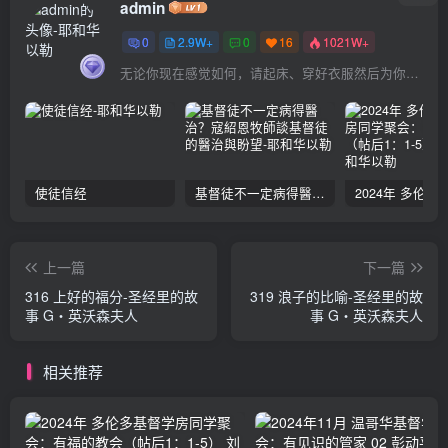
admin
0
2.9W+
0
16
1021W+
无论你现在感觉如何，请起床、穿好衣服然后为你的梦想而奋斗
使徒信经
基督徒不一定病得醫治？寇紹恩牧師談基督徒的醫治與盼望
上一篇
下一篇
316 上好的福分-圣经里的故
319 浪子的比喻-圣经里的故
事 G‧英沃森夫人
事 G‧英沃森夫人
相关推荐