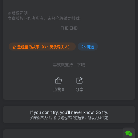
©
版权声明
文章版权归作者所有，未经允许请勿转载。
THE END
圣经里的故事（G‧英沃森夫人）
讲道
喜欢就支持一下吧
点赞
0
分享
If you don’t try, you’ll never know. So try.
如果你不去试，你永远也不知道结果，所以去试试吧