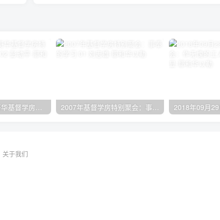
2024年11月 温哥华基督学房特会：有见识的管家 02 彭动平
2007年基督学房特别聚会：事奉的学习 01 刘志雄
关于我们