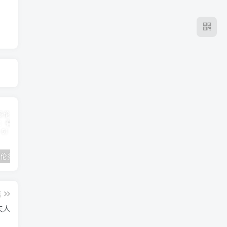
2024年 多伦多基督学房同学聚会：有福的教会（帖后1：1-5） 刘志雄
纯粹的福音 09 圣灵与灵恩派
平台更新|公告——2024年10月5日
篇
夫人