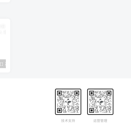
2018年09月29日 基督学房聚会：作无愧的工人 神的计划 王国显
2023年05月05日 基督学房欧洲同学会 07 摩西的末后四十年 郭定强
唐崇榮 – 
技术支持
运营管理