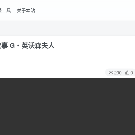
经工具
关于本站
故事 G‧英沃森夫人
290
0