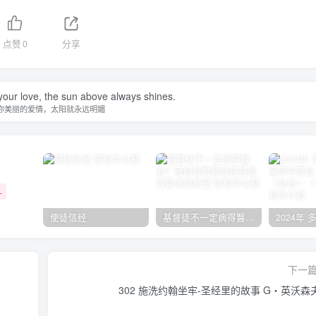
点赞
0
分享
your love, the sun above always shines.
你美丽的爱情，太阳就永远明媚
+
使徒信经
基督徒不一定病得醫治？寇紹恩牧師談基督徒的醫治與盼望
下一
302 施洗约翰坐牢-圣经里的故事 G‧英沃森