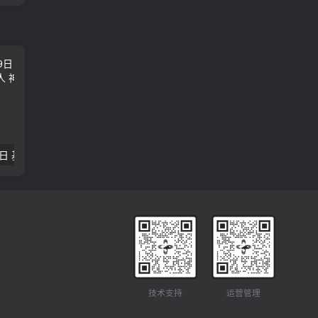
2018年09月29日 基督学房聚会：作无愧的工人 神的计划 王国显
2023年05月05日 基督学房欧洲同学会 07 摩西的末后四十年 郭定强
唐崇榮 – 
技术支持
运营管理