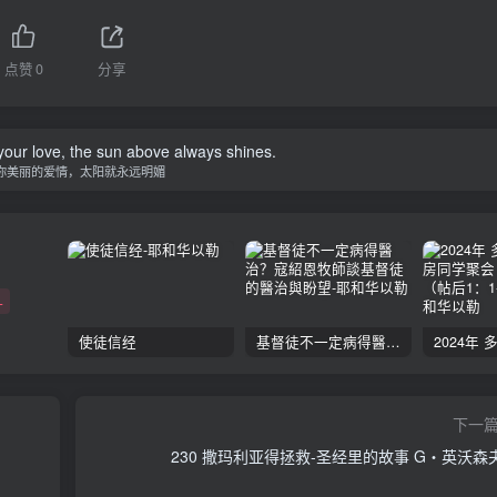
点赞
0
分享
your love, the sun above always shines.
你美丽的爱情，太阳就永远明媚
+
使徒信经
基督徒不一定病得醫治？寇紹恩牧師談基督徒的醫治與盼望
下一
230 撒玛利亚得拯救-圣经里的故事 G‧英沃森