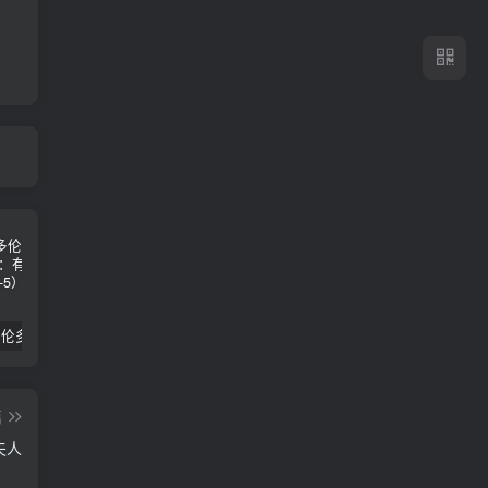
2024年 多伦多基督学房同学聚会：有福的教会（帖后1：1-5） 刘志雄
纯粹的福音 09 圣灵与灵恩派
平台更新|公告——2024年10月5日
篇
夫人