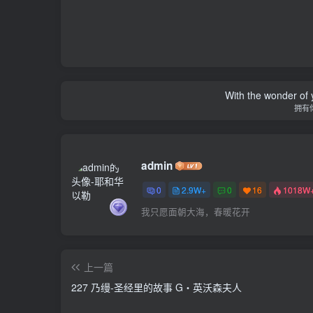
With the wonder of 
拥有
admin
0
2.9W+
0
16
1018W
我只愿面朝大海，春暖花开
上一篇
227 乃缦-圣经里的故事 G‧英沃森夫人