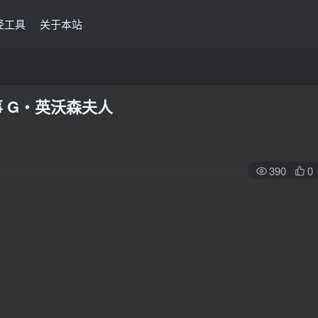
经工具
关于本站
事 G‧英沃森夫人
390
0