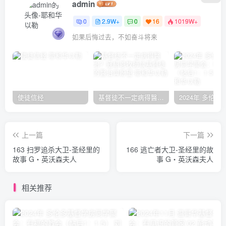
admin
0
2.9W+
0
16
1019W+
如果后悔过去，不如奋斗将来
使徒信经
基督徒不一定病得醫治？寇紹恩牧師談基督徒的醫治與盼望
上一篇
下一篇
163 扫罗追杀大卫-圣经里的
166 逃亡者大卫-圣经里的故
故事 G‧英沃森夫人
事 G‧英沃森夫人
相关推荐