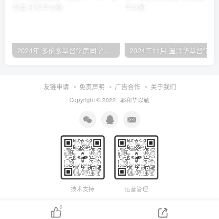
2024年 多伦多基督学房同学聚会：有福的教会（帖后1：1-5） 刘志雄
2024年11月 温哥
友链申请
免责声明
广告合作
关于我们
Copyright © 2022 ·
耶和华以勒
技术支持
运营管理
0