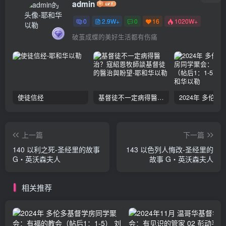
admin
0
2.9W+
0
16
1020W+
破茧成蝶的美好生活都有伤痛
使徒信经
基督徒不一定病得醫治？寇紹恩牧師談基督徒的醫治與盼望
上一篇
下一篇
140 以利之死-圣经里的故事
143 以色列人悔改-圣经里的
G‧英沃森夫人
故事 G‧英沃森夫人
相关推荐