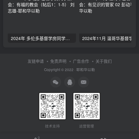
2024年 多伦多基督学房同学聚会：有福的教会（帖后1：1-5） 刘志雄
2024年11月 温哥
友链申请
免责声明
广告合作
关于我们
Copyright © 2022 ·
耶和华以勒
技术支持
运营管理
0