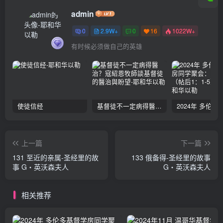
admin
0
2.9W+
0
16
1022W+
有时候必须做自己的英雄
使徒信经
基督徒不一定病得醫治？寇紹恩牧師談基督徒的醫治與盼望
上一篇
下一篇
131 至近的亲属-圣经里的故
133 俄备得-圣经里的故事
事 G‧英沃森夫人
G‧英沃森夫人
相关推荐