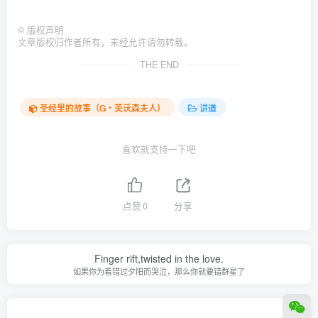
©
版权声明
文章版权归作者所有，未经允许请勿转载。
THE END
圣经里的故事（G‧英沃森夫人）
讲道
喜欢就支持一下吧
点赞
0
分享
Finger rift,twisted in the love.
如果你为着错过夕阳而哭泣，那么你就要错群星了