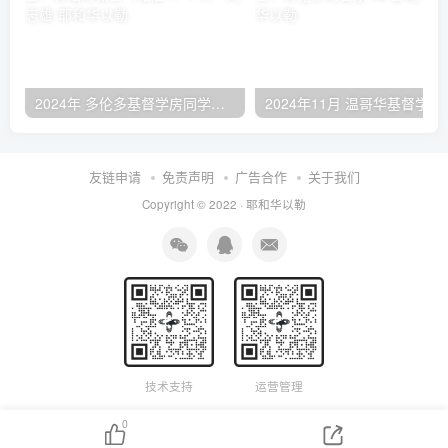
2024年 多伦多基督学房同学聚会：有福的教会（帖后1：1-5） 刘志雄
2024年11月 温哥
友链申请
免责声明
广告合作
关于我们
Copyright © 2022 ·
耶和华以勒
技术支持
运营管理
0