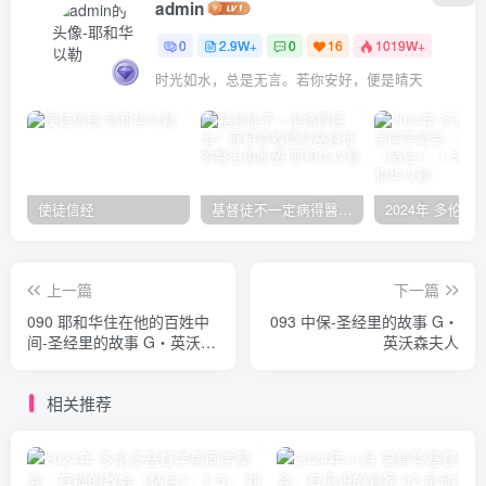
admin
0
2.9W+
0
16
1019W+
时光如水，总是无言。若你安好，便是晴天
使徒信经
基督徒不一定病得醫治？寇紹恩牧師談基督徒的醫治與盼望
上一篇
下一篇
090 耶和华住在他的百姓中
093 中保-圣经里的故事 G‧
间-圣经里的故事 G‧英沃森
英沃森夫人
夫人
相关推荐