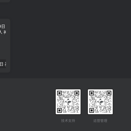
2018年09月29日 基督学房聚会：作无愧的工人 神的计划 王国显
2023年05月05日 基督学房欧洲同学会 07 摩西的末后四十年 郭定强
唐崇榮 – 
技术支持
运营管理