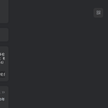
2024年 多伦多基督学房同学聚会：有福的教会（帖后1：1-5） 刘志雄
纯粹的福音 09 圣灵与灵恩派
平台更新|公告——2024年10月5日
篇
3年