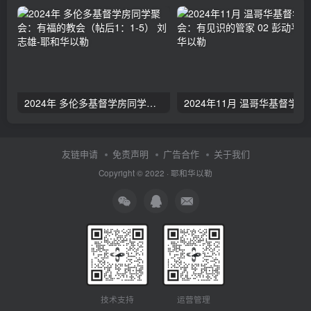
2024年 多伦多基督学房同学聚会：有福的教会（帖后1：1-5） 刘志雄
2024年11月 温哥
友链申请
免责声明
广告合作
关于我们
Copyright © 2022 ·
耶和华以勒
技术支持
运营管理