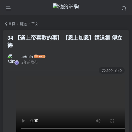
首页
讲道
正文
34 【選上帝喜歡的事】【恩上加恩】講道集 傅立
德
admin
2年前发布
299
0