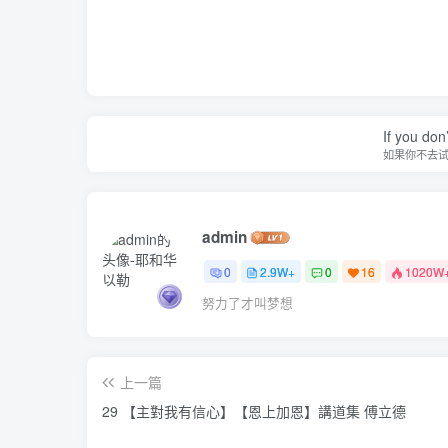
If you don’
如果你不去
admin
0
2.9W+
0
16
1020W
努力了才叫梦想
上一篇
29 【主對我有信心】【恩上加恩】講道集 傅立德