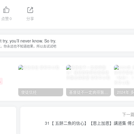
点赞
0
分享
t try, you’ll never know. So try.
试，你永远也不知道结果，所以去试试吧
+
使徒信经
基督徒不一定病得醫治？寇紹恩牧師談基督徒的醫治與盼望
下一
31【 五餅二魚的信心】【恩上加恩】講道集 傅