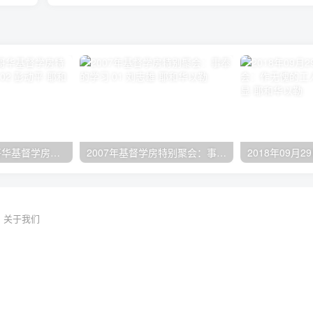
2024年11月 温哥华基督学房特会：有见识的管家 02 彭动平
2007年基督学房特别聚会：事奉的学习 01 刘志雄
关于我们