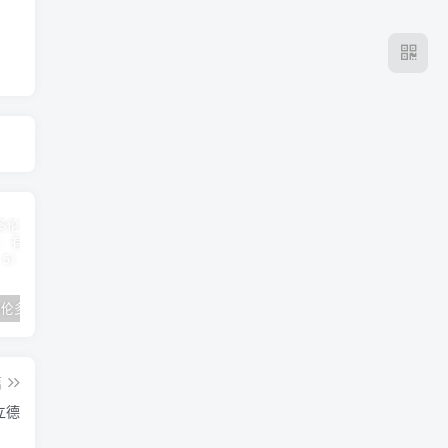
2024年 多伦多基督学房同学聚会：有福的教会（帖后1：1-5） 刘志雄
纯粹的福音 09 圣灵与灵恩派
平台更新|公告——2024年10月5日
篇
立德