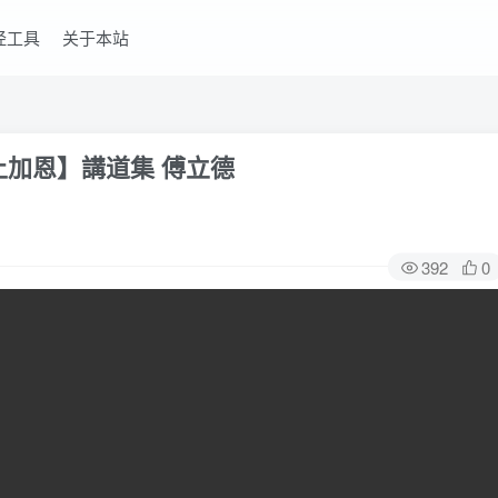
经工具
关于本站
上加恩】講道集 傅立德
392
0