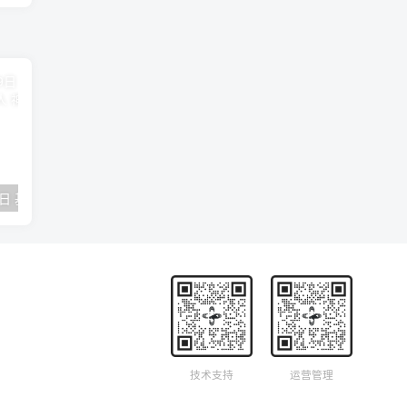
2018年09月29日 基督学房聚会：作无愧的工人 神的计划 王国显
2023年05月05日 基督学房欧洲同学会 07 摩西的末后四十年 郭定强
唐崇榮 – 
技术支持
运营管理